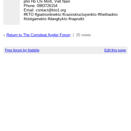
phố Hồ Chí Minh, Việt Nam
Phone: 0983726154
Email: contact@kto1.org
#KTO #giaitrionlinekto #casinotructuyenkto #thethaokto
#slotgamekto #dangkykto #naprutkt
«
Return to The Compleat Angler Forum
|
25 views
Free forum by Nabble
Edit this page